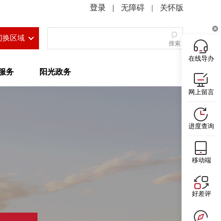
|
无障碍
|
关怀版
切换区域
搜索
在线导办
服务
阳光政务
网上留言
进度查询
移动端
好差评