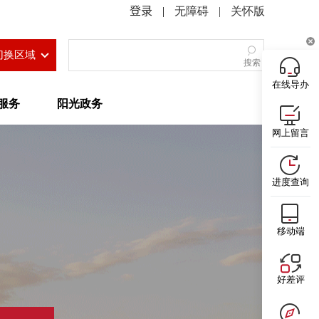
|
无障碍
|
关怀版
切换区域
搜索
在线导办
服务
阳光政务
网上留言
进度查询
移动端
好差评