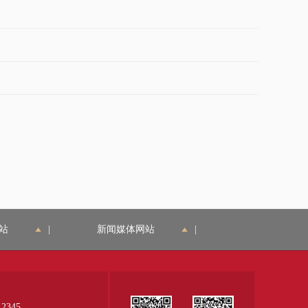
市排水集团
市电力公司
北京铁塔公司
副中心管委会
中国人民银行北京市分行
国家外汇管理局北京市分局
站
|
新闻媒体网站
|
345