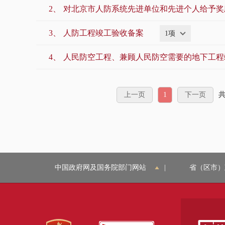
2、
对北京市人防系统先进单位和先进个人给予奖
国家税务总局北京市税务局
市地震局
3、
人防工程竣工验收备案
1项
市热力集团
北信基础设施公司
4、
人民防空工程、兼顾人民防空需要的地下工程
临空区（大兴）管委会
北京证监局
上一页
1
下一页
共
中华人民共和国北京出入境边防检查总站
中国政府网及国务院部门网站
|
省（区市）