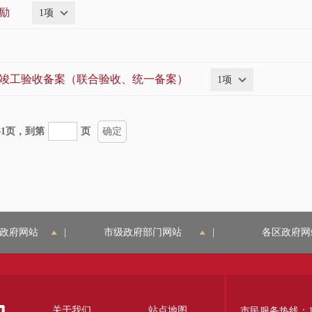
励
市气象局
1项
市烟草专卖局
北京邮管局
市自来水集团
市燃气集团
歌华有线
竣工验收备案（联合验收、统一备案）
1项
国家金融监督管理总局北京监管局
北京市通信管理局
北京海关
1页，到第
页
确定
政府网站
|
市级政府部门网站
|
各区政府网
关于我们
站点地图
市民服务热线：12