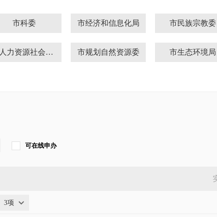
市科委
市经济和信息化局
市民族宗教委
市人力资源社会保障局
市规划自然资源委
市生态环境局
市农业农村局
市商务局
市文化和旅游
市广电局
市文物局
市体育局
市知识产权局
市医保局
市粮食和储备
可在线申办
北京住房公积金管理中心（北京市住房资金管理中心）
市档案局
市新闻出版局
市委编办
市消防救援总队
市保密局
3项