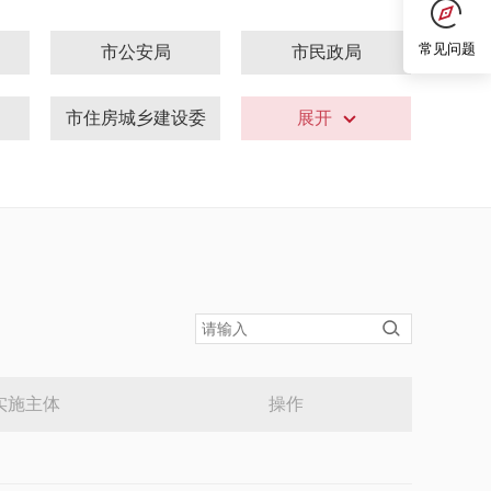
常见问题
市公安局
市民政局
市住房城乡建设委
市城市管理委
展开
局
市卫生健康委
市退役军人局
市统计局
市园林绿化局
局
市中医局
市药监局
市电影局
市版权局
实施主体
操作
市总工会
市残联