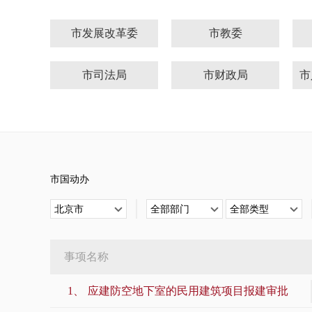
市发展改革委
市教委
市司法局
市财政局
市交通委
市水务局
市应急局
市市场监管局
市国动办
市金融管理局
市国动办
北京市
全部部门
全部类型
市城管执法局
市文化执法总队
事项名称
市政府侨办
市贸促会
1、
应建防空地下室的民用建筑项目报建审批