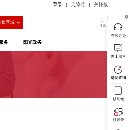
|
无障碍
|
关怀版
切换区域
搜索
在线导办
服务
阳光政务
网上留言
进度查询
移动端
好差评