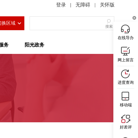
|
无障碍
|
关怀版
切换区域
搜索
在线导办
服务
阳光政务
网上留言
进度查询
移动端
好差评