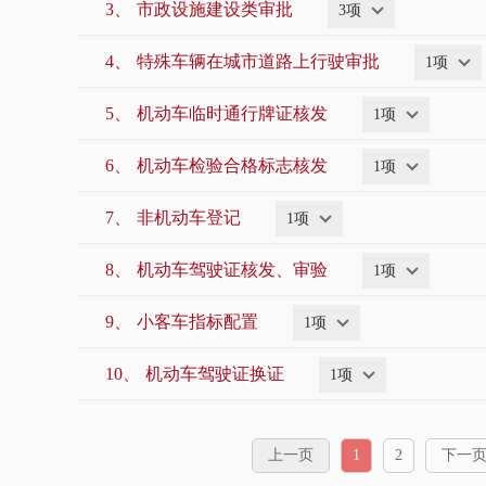
3、
市政设施建设类审批
3项
4、
特殊车辆在城市道路上行驶审批
1项
5、
机动车临时通行牌证核发
1项
6、
机动车检验合格标志核发
1项
7、
非机动车登记
1项
8、
机动车驾驶证核发、审验
1项
9、
小客车指标配置
1项
10、
机动车驾驶证换证
1项
上一页
1
2
下一