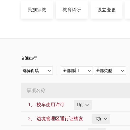
民族宗教
教育科研
设立变更
规划建设
公共安全
司法公证
死亡殡葬
地方特色分类
其他
交通出行
选择街镇
全部部门
全部类型
事项名称
1、
校车使用许可
1项
2、
边境管理区通行证核发
1项