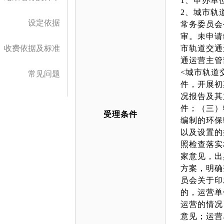
1、申办单
2、城市轨
设定依据
常务委员会
审。未申请
收费依据及标准
市轨道交通
通运营主管
<城市轨道
常见问题
件，开展初
况报告及其
件；（三）
受理条件
编制的环保
以及设置的
照检查落实
家意见，出
方案，明确
员会关于印
的，运营单
运营的情况
意见；运营