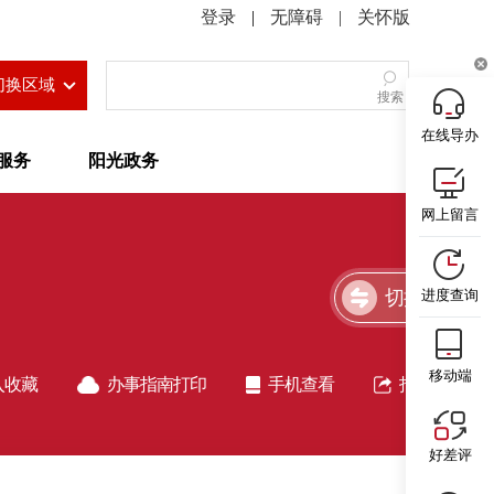
|
无障碍
|
关怀版
切换区域
搜索
在线导办
服务
阳光政务
网上留言
切换简洁版
进度查询
移动端
入收藏
办事指南打印
手机查看
指南分享
好差评