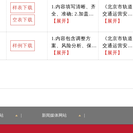
1.内容填写清晰、齐
《北京市轨道
样表下载
全、准确; 2.加盖公
交通运营安全
空表下载
章。需确认材料是否
【展开】
条例》（北京
【展开】
按照办事指南中所列
市人民代表大
格式递交。
会常务委员会
1.内容包含调整方
《北京市轨道
公告〔2015
样例下载
案、风险分析、保障
交通运营安全
7号） 第十三
措施、相关应急预
【展开】
条例》（北京
【展开】
条第二款 试
案、设备设施验收材
市人民代表大
营期间，经市
料；涉及车站、车辆
会常务委员会
交通行政主管
基地的，需提供建设
公告〔2015
部门批准，运
工程消防验收意见
7号） 第十三
营单位可以在
书；涉及特种设备的
条第二款 试
运营时间、运
需提供特种设备验收
营期间，经市
营间隔、运营
材料 2.加盖公章
交通行政主管
设备设施启用
部门批准，运
等方面做出调
站
|
新闻媒体网站
|
营单位可以在
整。
运营时间、运
营间隔、运营