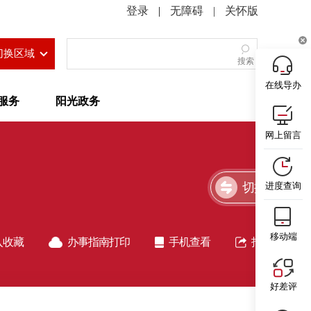
|
无障碍
|
关怀版
切换区域
搜索
在线导办
服务
阳光政务
网上留言
切换简洁版
进度查询
移动端
入收藏
办事指南打印
手机查看
指南分享
好差评