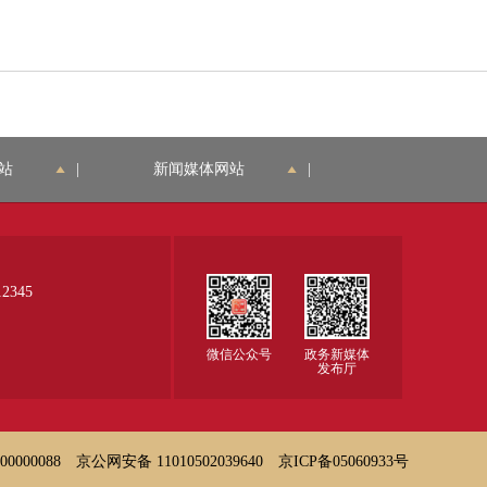
所因执业证书
市级或者直辖
应当申请换发
损毁等原因，
市的区（县）
执业证书。 
导致执业证书
司法行政机关
发执业证书，
无法使用的，
提出申请，由
应当向设区的
应当申请换发
其在收到申请
市级或者直辖
执业证书。 
之日起五日内
市的区（县）
站
|
新闻媒体网站
|
发执业证书，
完成审查，并
司法行政机关
应当向设区的
上报原发证机
提出申请，由
市级或者直辖
关。原发证机
其在收到申请
市的区（县）
关应当自收到
之日起五日内
司法行政机关
申请之日起十
完成审查，并
345
提出申请，由
日内完成审
上报原发证机
其在收到申请
查，符合规定
关。原发证机
微信公众号
政务新媒体
之日起五日内
的，为申请人
关应当自收到
发布厅
完成审查，并
换发执业证
申请之日起十
上报原发证机
书；不符合规
日内完成审
关。原发证机
定的，不予换
查，符合规定
关应当自收到
000088
京公网安备 11010502039640
京ICP备05060933号
发执业证书，
的，为申请人