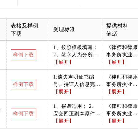
表格及样例
提供材料
受理标准
下载
依据
1、按照模板填写；
《律师和律师
样例下载
2、签字人为分所负
事务所执业证
责人，姓名、身份证
【展开】
书管理办法》
【展开】
与执业证信息一致；
第十条 律
3、加盖律所公章；
1.遗失声明证书编
师、律师事务
《律师和律师
样例下载
4、A4纸打印。
号、持证人信息完
所因执业证书
事务所执业证
整。 2.将报头、声明
【展开】
损毁等原因，
书管理办法》
【展开】
内容剪下粘贴于一张
导致执业证书
第十条 律
1、损毁适用； 2、
《律师和律师
A4纸上。 3.未遗失
无法使用的，
师、律师事务
；
样例下载
应交回正副本原件；
事务所执业证
的正本或副本应在申
应当申请换发
所因执业证书
3、与申请单位信息
【展开】
书管理办法》
【展开】
请时一并交回。 4.遗
执业证书。 
损毁等原因，
一致； 4、真实有
第十条 律
失补领适用。
发执业证书，
导致执业证书
效。
师、律师事务
应当向设区的
无法使用的，