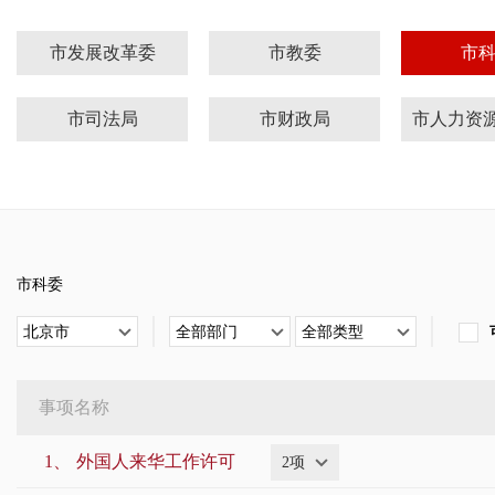
市发展改革委
市教委
市
市司法局
市财政局
市交通委
市水务局
市农业
市应急局
市市场监管局
市广
市科委
市金融管理局
市国动办
市知识
北京市
全部部门
全部类型
市城管执法局
市文化执法总队
事项名称
市政府侨办
市贸促会
市委
1、
外国人来华工作许可
2项