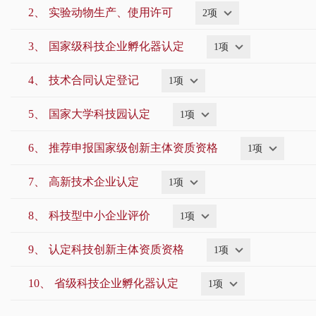
2、
实验动物生产、使用许可
国家税务总局北京市税务局
市地震局
2项
市气
3、
国家级科技企业孵化器认定
1项
市热力集团
北信基础设施公司
市自来
4、
技术合同认定登记
1项
临空区（大兴）管委会
北京证监局
5、
国家大学科技园认定
1项
中华人民共和国北京出入境边防检查总站
6、
推荐申报国家级创新主体资质资格
1项
7、
高新技术企业认定
1项
8、
科技型中小企业评价
1项
9、
认定科技创新主体资质资格
1项
10、
省级科技企业孵化器认定
1项