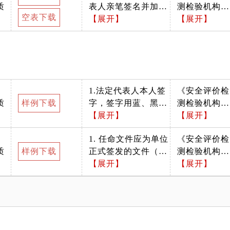
质
表人亲笔签名并加盖
测检验机构管
空表下载
单位公章； 2. 原件2
【展开】
理办法》（应
【展开】
份，A4纸打印。
急部令第1
号）
1.法定代表人本人签
《安全评价检
质
样例下载
字，签字用蓝、黑色
测检验机构管
签字笔，清晰可辨
【展开】
理办法》（应
【展开】
认，不得为人名章、
急部令第1
1. 任命文件应为单位
《安全评价检
艺术字体；2.加盖单
号）
质
样例下载
正式签发的文件（文
测检验机构管
位公章。
号、签章齐全）； 2.
【展开】
理办法》（应
【展开】
原件、复印件均可，
急部令第1
2份，加盖公章。
号）