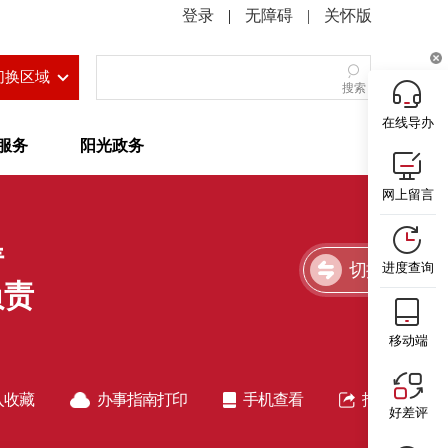
|
无障碍
|
关怀版
切换区域
搜索
在线导办
服务
阳光政务
网上留言
请
切换简洁版
进度查询
负责
移动端
入收藏
办事指南打印
手机查看
指南分享
好差评