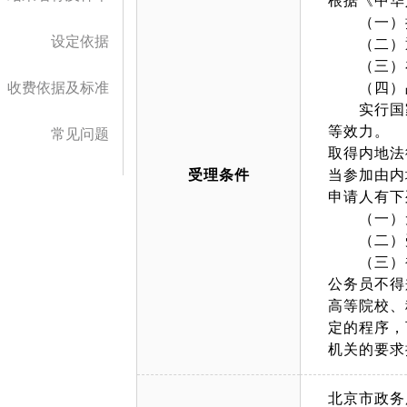
根据《中华
（一）拥
设定依据
（二）通
（三）在
收费依据及标准
（四）品
实行国家
等效力。
常见问题
取得内地法
受理条件
当参加由内
申请人有下
（一）无
（二）受
（三）被
公务员不得
高等院校、
定的程序，
机关的要求
北京市政务