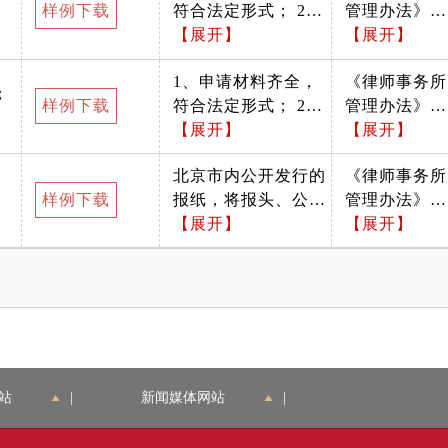
样例下载
章。
符合法定形式； 2、
管理办法》
申请符合法定条件、
【展开】
（司法部令第
【展开】
材料是否真实有效；
142号）
1、申请材料齐全，
《律师事务所
3、需会计师事务所
；
样例下载
符合法定形式； 2、
管理办法》
出具，加盖公章。
申请符合法定条件、
【展开】
（司法部令第
【展开】
材料是否真实有效；
142号）
北京市内公开发行的
《律师事务所
3、律师事务所所在
样例下载
报纸，将报头、公告
管理办法》
地税务机关出具。
剪下贴于A4纸上
【展开】
（司法部令第
【展开】
142号）
站
|
新闻媒体网站
|