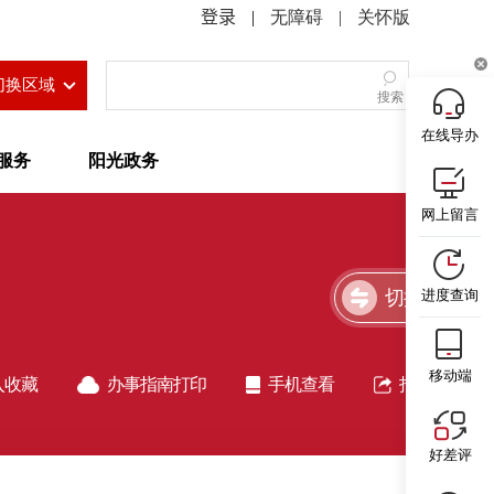
|
无障碍
|
关怀版
切换区域
搜索
在线导办
服务
阳光政务
网上留言
切换简洁版
进度查询
移动端
入收藏
办事指南打印
手机查看
指南分享
好差评