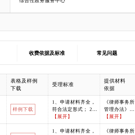
综合性政务服务中心
收费依据及标准
常见问题
表格及样例
提供材料
受理标准
下载
依据
1、申请材料齐全，
《律师事务所
样例下载
符合法定形式； 2、
管理办法》
申请符合法定条件、
【展开】
（司法部令第
【展开】
材料是否真实有效；
142号）
3、需加盖总所公
1、申请材料齐全，
《律师事务所