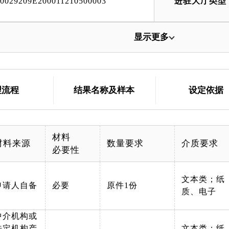
00029209E200011210500003
进驻大厅类型
显示更多
理流程
结果名称及样本
设定依据
材料
材料来源
数量要求
介质要求
必要性
文本类；纸
申请人自备
必要
原件1份
质、电子
中介机构或
法定机构产
文本类；纸