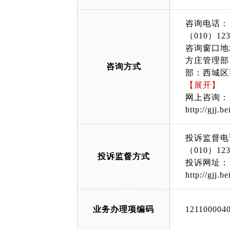
咨询电话：
（010）123
咨询窗口地
方庄管理部
咨询方式
部：西城区
写字楼咨询
【展开】
大厦西门二
网上咨询：
（政务服务
http://gjj.b
顺义管理部
面）；大兴
投诉监督电
动产大厅北
（010）123
投诉监督方式
部：延庆区恒安
投诉网址：
55/index.h
http://gjj.b
业务办理项编码
121100004