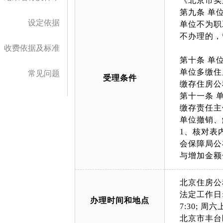
《北京市实
第九条 单
设定依据
单位不为职
不办理的，
收费依据及标准
第十条 单
单位多缴住
常见问题
受理条件
缴存住房公
第十一条 
缴存责任主
单位撤销、
1、核对表
会保障局公
与增加金额
北京住房公
法定工作日: 上午
办理时间和地点
7:30; 周六上午
北京市丰台