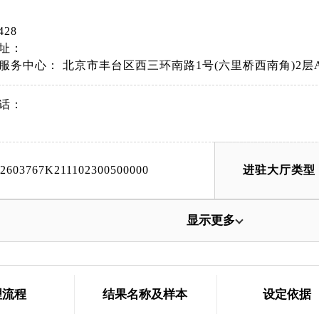
428
址：
服务中心： 北京市丰台区西三环南路1号(六里桥西南角)2层A
话：
42603767K211102300500000
进驻大厅类型
显示更多
理流程
结果名称及样本
设定依据