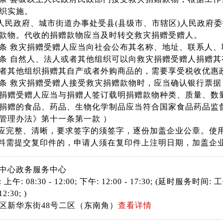
织实施。
民政府、城市街道办事处受县(县级市、市辖区)人民政府
款物。代收的捐赠款物应当及时转交救灾捐赠受赠人。
 救灾捐赠受赠人应当向社会公布其名称、地址、联系人、
 自然人、法人或者其他组织可以向救灾捐赠受赠人捐赠其
其他组织捐赠其自产或者外购商品的，需要享受税收优惠政
救灾捐赠受赠人接受救灾捐赠款物时，应当确认银行票据
捐赠受赠人应当与捐赠人签订载明捐赠款物种类、质量、数
赠的食品、药品、生物化学制品应当符合国家食品药品监督
管理办法》第十一条第一款 ）
料应完整、清晰，要求签字的须签字，逐份加盖企业公章。使
材料需提交复印件的，申请人须在复印件上注明日期，加盖企
中心政务服务中心
: 08:30 - 12:00; 下午: 12:00 - 17:30; (延时服务时间: 工作日
12:30; )
区新华东街48号二区（东南角）
查看详情