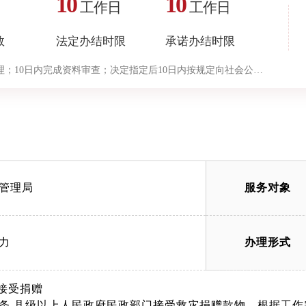
10
10
工作日
工作日
数
法定办结时限
承诺办结时限
理；10日内完成资料审查；决定指定后10日内按规定向社会公示
承诺时限为办理流程中“审查与决定”环节的计时时限）
管理局
服务对象
力
办理形式
 接受捐赠
县级以上人民政府民政部门接受救灾捐赠款物，根据工作