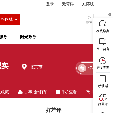
|
无障碍
|
关怀版
切换区域
搜索
在线导办
服务
阳光政务
网上留言
织实
北京市
切换简洁版
进度查询
移动端
入收藏
办事指南打印
手机查看
指南分享
好差评
好差评