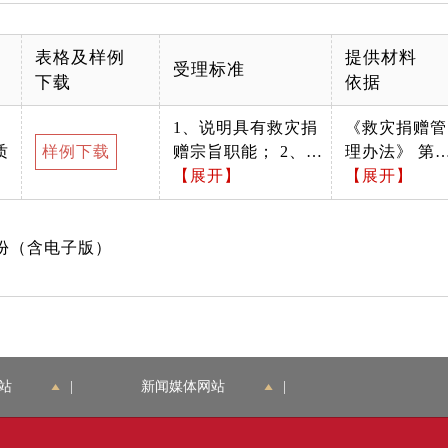
表格及样例
提供材料
受理标准
下载
依据
1、说明具有救灾捐
《救灾捐赠管
质
样例下载
赠宗旨职能； 2、有
理办法》 第二
准确的单位名称；
【展开】
十三条第一款
【展开】
3、复印件要求申请
具有救灾宗旨
公益组织签字盖章。
的公益性民间
份（含电子版）
4、出具证明从事相
组织应当按照
关救灾捐赠方面的材
当地政府提供
料（含电子版加盖公
的灾区需求，
章）；内容包括：举
提出分配、使
办单位、活动时间、
用救灾捐赠款
地点、内容、方式及
物方案，报同
站
|
新闻媒体网站
|
款物用途等。 5、该
级人民政府民
材料需申请人提供纸
政部门备案，
质版的原件。 6、该
接受监督。