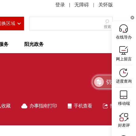
|
无障碍
|
关怀版
切换区域
搜索
在线导办
服务
阳光政务
网上留言
切换简洁版
进度查询
移动端
入收藏
办事指南打印
手机查看
指南分享
好差评