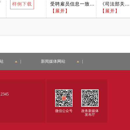
；
样例下载
受聘雇员信息一致。
《司法部关于
第73号） 第
例的规定》
身份证正方面均需提
【展开】
执行外国律师
【展开】
十五条代表处
（2002年7月
供。
事务所驻华代
聘用中国籍辅
日中华人民共
表机构管理条
助人员的，应
和国司法部令
例的规定》
当与住所地外
第73号） 第
（2002年7月
国企业服务部
十五条代表处
日中华人民共
门办理聘用关
聘用中国籍辅
和国司法部令
系，并到住所
助人员的，应
第73号） 第
地的省、自治
当与住所地外
站
|
新闻媒体网站
|
十五条代表处
区、直辖市司
国企业服务部
聘用中国籍辅
法厅（局）领
门办理聘用关
助人员的，应
取雇员证。
系，并到住所
当与住所地外
第三十六条代
地的省、自治
345
国企业服务部
表处聘用外籍
区、直辖市司
门办理聘用关
辅助人员的，
法厅（局）领
系，并到住所
应当按照外国
取雇员证。 第
微信公众号
政务新媒体
发布厅
地的省、自治
人在华就业的
三十六条代表
区、直辖市司
有关规定，向
处聘用外籍辅
法厅（局）领
住所地的省、
助人员的，应