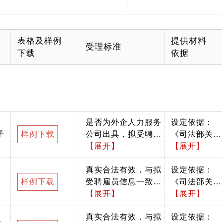
表格及样例
提供材料
受理标准
下载
依据
是否为外企人力服务
设定依据：
子
样例下载
公司出具，拟受聘雇
《司法部关于
员姓名、职位是否正
【展开】
执行外国律师
【展开】
确，落款日期及印章
事务所驻华代
是否齐备，文件格式
真实合法有效，与拟
表机构管理条
设定依据：
样例下载
为一式两联。
受聘雇员信息一致，
例的规定》
《司法部关于
外文证书应当附全文
【展开】
（2002年7月
执行外国律师
【展开】
中文翻译文件。
日中华人民共
事务所驻华代
真实合法有效，与拟
设定依据：
和国司法部令
表机构管理条