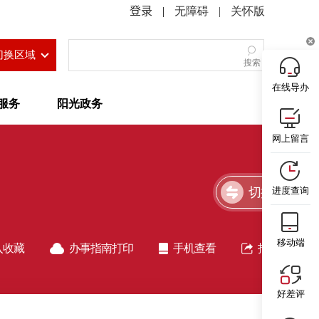
|
无障碍
|
关怀版
切换区域
搜索
在线导办
服务
阳光政务
网上留言
切换简洁版
进度查询
移动端
入收藏
办事指南打印
手机查看
指南分享
好差评