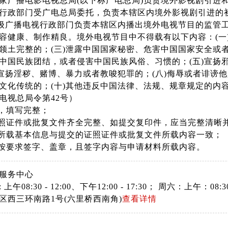
家广播电影电视总局(以下称广电总局)负责境外影视剧引进
行政部门受广电总局委托，负责本辖区内境外影视剧引进的
)级广播电视行政部门负责本辖区内播出境外电视节目的监管
容健康、制作精良。境外电视节目中不得载有以下内容：(一
领土完整的；(三)泄露中国国家秘密、危害中国国家安全或
中国民族团结，或者侵害中国民族风俗、习惯的；(五)宣扬
)宣扬淫秽、赌博、暴力或者教唆犯罪的；(八)侮辱或者诽谤
文化传统的；(十)其他违反中国法律、法规、规章规定的内
电视总局令第42号）
全，填写完整；
证照证件或批复文件齐全完整、如提交复印件，应当完整清晰
料所载基本信息与提交的证照证件或批复文件所载内容一致；
料按要求签字、盖章，且签字内容与申请材料所载内容。
服务中心
上午08:30 - 12:00、下午12:00 - 17:30； 周六：上午
区西三环南路1号(六里桥西南角)
查看详情