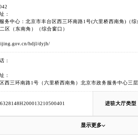
042
址：
服务中心：北京市丰台区西三环南路1号(六里桥西南角)（
号二区（东南角）（综合窗口）
eijing.gov.cn/hdjl/dyjh/
话：
址：
区西三环南路1号（六里桥西南角）北京市政务服务中心三层3
06328148H200013210500401
进驻大厅类型
显示更多