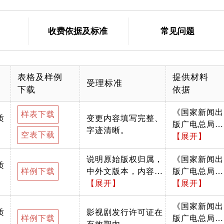
收费依据及标准
常见问题
表格及样例
提供材料
受理标准
下载
依据
《国家新闻出
样表下载
质
变更内容填写完整、
版广电总局关
字迹清晰。
空表下载
于进一步落实
【展开】
网上境外影视
说明原始版权归属，
《国家新闻出
剧管理有关规
质
样例下载
中外文版本，内容包
版广电总局关
定的通知》
括片名、版权归属单
【展开】
于进一步落实
【展开】
（新广电发
位、国别等。
网上境外影视
〔2014〕204
《国家新闻出
剧管理有关规
号）
质
影视剧发行许可证在
样例下载
版广电总局关
定的通知》