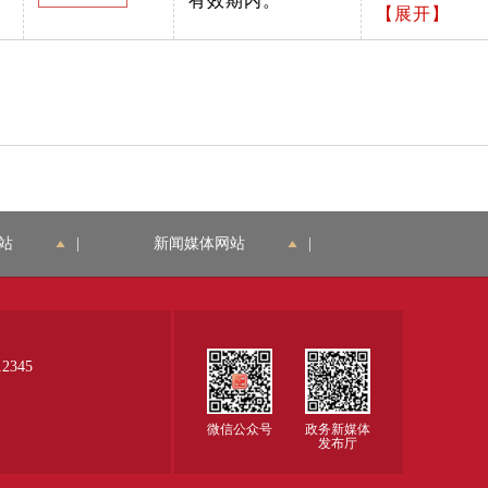
有效期内。
于进一步落实
【展开】
（新广电发
网上境外影视
〔2014〕204
剧管理有关规
号）
定的通知》
（新广电发
〔2014〕204
号）
站
|
新闻媒体网站
|
345
微信公众号
政务新媒体
发布厅