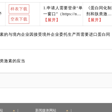
1.申请人需要登录“单
《蛋白同化制
样表下载
子
一窗口”（https://ne
剂和肽类激素
空表下载
w.singlewindow.cn）
【展开】
进出口管理办
【展开】
进行网上申报。 2.使
法》（2014
用A4纸打印。表格须
8月5日国家食
素的与境内企业因接受境外企业委托生产而需要进口蛋白同
加盖公章。表格填写
品药品监督管
完整，准确，签字及
理局总局 海
公章清晰可辨。表格
总署 国家体
中所列信息应与后附
总局令第9号
类激素的应当
材料所涉内容保持一
公布）
致。 3.确认材料是否
按照办事指南中所列
格式递交。
站
|
新闻媒体网站
|