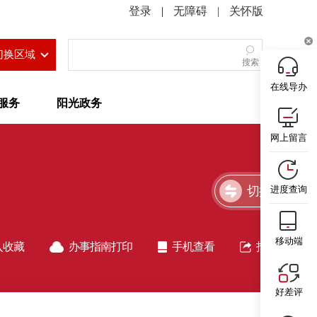
|
无障碍
|
关怀版
切换区域
搜索
在线导办
服务
阳光政务
网上留言
切换简洁版
进度查询
移动端
入收藏
办事指南打印
手机查看
指南分享
好差评