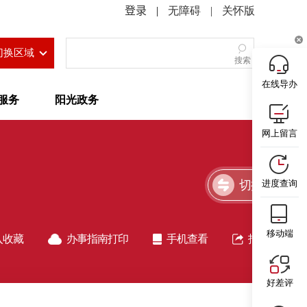
|
无障碍
|
关怀版
切换区域
搜索
在线导办
服务
阳光政务
网上留言
切换简洁版
进度查询
移动端
入收藏
办事指南打印
手机查看
指南分享
好差评