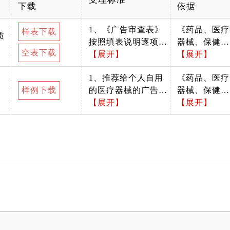
下载
依据
1、《广告审查表》
《药品、医疗
样表下载
质
按照填表说明逐项填
器械、保健食
空表下载
写完整，按要求加盖
【展开】
品、特殊医学
【展开】
申请人公章，通过网
用途配方食品
1、推荐给个人自用
《药品、医疗
办提交的请加盖电子
广告审查管理
样例下载
的医疗器械的广告，
器械、保健食
公章或上传加盖公章
暂行办法》
应当显著标明“请仔
【展开】
品、特殊医学
【展开】
的扫描件。申请人、
细阅读产品说明书或
用途配方食品
代办人、法定代表人
者在医务人员的指导
广告审查管理
或企业负责人、地
下购买和使用”。医
暂行办法》
址、药品名称、生产
疗器械产品注册证明
批准文号等填写内容
文件中有禁忌内容、
与相应合法资质证明
注意事项的，广告中
载明的内容一致，不
应当显著标明“禁忌
涉及事项填
内容或者注意事项详
写“无”；“证明文件
见说明书”。 2、 广
目录”选填项目与实
告内容应当符合《中
际提交材料相对应；