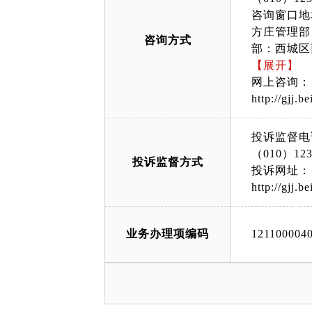
咨询窗口地
方庄管理部
咨询方式
部：西城区
写字楼咨询
【展开】
大厦西门二
网上咨询：
（政务服务
http://gjj.b
顺义管理部
面）；大兴
投诉监督电
动产大厅北
（010）123
投诉监督方式
部：延庆区恒安
投诉网址：
55/index.h
http://gjj.b
业务办理项编码
121100004