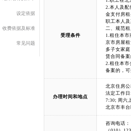
1.职工在
2.本人及
设定依据
金支付房租
职工本人及
收费依据及标准
二、规范租
受理条件
1.租住本
京市房屋租
常见问题
多子女家庭
赁合同备案
2.租住本
备案的，可
北京住房公
法定工作日: 上午
办理时间和地点
7:30; 周六上午
北京市丰台
咨询电话：
（010）123