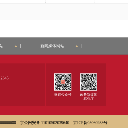
1月11日国家
晰可辨识。
国家安全监管
安全监管总局
总局令第63号
令第11号，2
修改)
13年8月29日
国家安全监管
总局令第63号
修改)
站
|
新闻媒体网站
|
345
微信公众号
政务新媒体
发布厅
000088
京公网安备 11010502039640
京ICP备05060933号