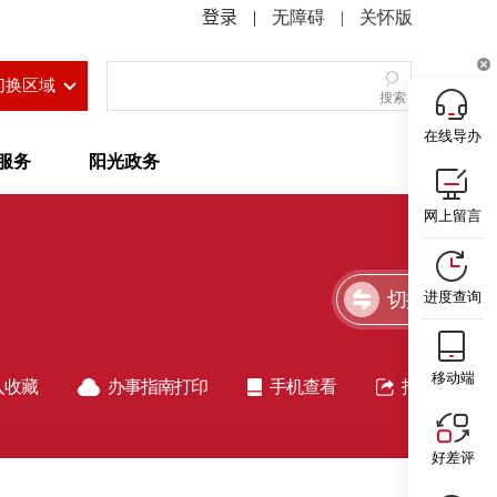
|
无障碍
|
关怀版
切换区域
搜索
在线导办
服务
阳光政务
网上留言
切换简洁版
进度查询
移动端
入收藏
办事指南打印
手机查看
指南分享
好差评