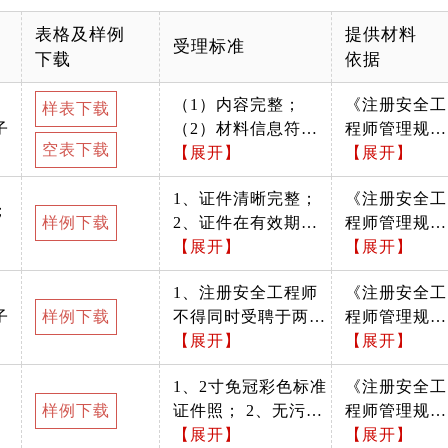
表格及样例
提供材料
受理标准
下载
依据
（1）内容完整；
《注册安全工
样表下载
子
（2）材料信息符合
程师管理规
空表下载
常规，无逻辑性错
【展开】
定》（2007
【展开】
误；（3）照片符合
1月11日国家
1、证件清晰完整；
《注册安全工
要求；（4）签字盖
安全监管总局
；
样例下载
2、证件在有效期
程师管理规
章完整（须是聘用单
令第11号，2
内； 3、人员信息与
【展开】
定》（2007
【展开】
位法人公章或人事部
13年8月29日
其他材料一致； 4、
1月11日国家
门公章，其他公章无
国家安全监管
1、注册安全工程师
《注册安全工
资格证书照片与注册
安全监管总局
效）。
总局令第63号
子
样例下载
不得同时受聘于两个
程师管理规
申请表照片无明显差
令第11号，2
修改)
或两个以上单位执
【展开】
定》（2007
【展开】
异。
13年8月29日
业； 2、聘用单位名
1月11日国家
国家安全监管
1、2寸免冠彩色标准
《注册安全工
称与公章一致； 3、
安全监管总局
总局令第63号
样例下载
证件照； 2、无污损
程师管理规
聘用合同在有效期
令第11号，2
修改)
现象。
【展开】
定》（2007
【展开】
内； 4、个人签字清
13年8月29日