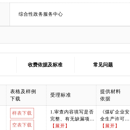
综合性政务服务中心
收费依据及标准
常见问题
表格及样例
提供材料
受理标准
下载
依据
1.审查内容填写是否
《煤矿企业安
样表下载
完整、有无缺漏项；
全生产许可证
空表下载
2.审核申请表最后一
【展开】
实施办法》
【展开】