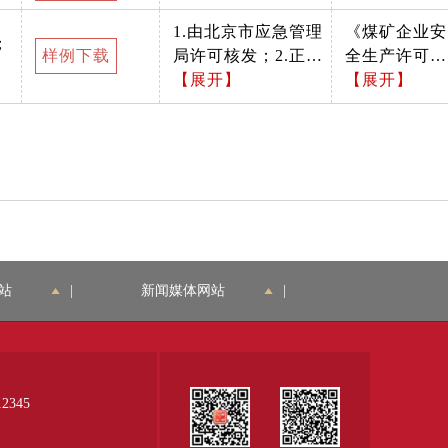
页，申请单位、取证
（2016年2月
1.由北京市应急管理
《煤矿企业安
单位意见、主要负责
6日国家安全
；
样例下载
局许可核发；2.正副
全生产许可证
人、法定代表人是否
生产监督管理
本均需交回。
【展开】
实施办法》
【展开】
签字并加盖企业公
总局令第86号
（2016年2月
章，是否填写申请日
公布，自201
6日国家安全
期; 3.申请表须采用A
年4月1日起施
生产监督管理
4纸打印；4.属于开
行；根据201
总局令第86号
采许可的还应附加提
年3月6日国家
公布，自201
供煤矿开采现状报
安全生产监督
年4月1日起施
告、实测图纸和遗留
管理总局令第
行；根据201
事故隐患的报告及防
89号修正）
年3月6日国家
治措施。
站
|
新闻媒体网站
|
安全生产监督
管理总局令第
89号修正）
345