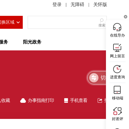
|
无障碍
|
关怀版
切换区域
搜索
在线导办
服务
阳光政务
网上留言
切换简洁版
进度查询
移动端
入收藏
办事指南打印
手机查看
指南分享
好差评