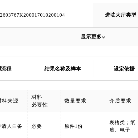
42603767K200017010200104
进驻大厅类型
显示更多
理流程
结果名称及样本
设定依据
材料
材料来源
数量要求
介质要求
必要性
表格类；纸
申请人自备
必要
原件1份
质、电子