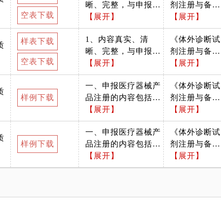
晰、完整，与申报资
剂注册与备案
空表下载
料一致；2、加盖企
【展开】
管理办法》
【展开】
业公章；3、需确认
（市场监管总
1、内容真实、清
《体外诊断试
材料是否按照办事指
局令第47号）
样表下载
质
晰、完整，与申报资
剂注册与备案
南中所列格式递交。
空表下载
料一致；2、加盖企
【展开】
管理办法》
【展开】
按照填表要求填写。
业公章；3、需确认
（市场监管总
一、申报医疗器械产
《体外诊断试
材料是否按照办事指
局令第47号）
质
样例下载
品注册的内容包括：
剂注册与备案
南中所列格式递交。
（一）章节目录 应当
【展开】
管理办法》
【展开】
按照填表要求填写。
包括本章的所有标题
（市场监管总
一、申报医疗器械产
《体外诊断试
和小标题，注明目录
局令第47号）
质
样例下载
品注册的内容包括：
剂注册与备案
中各内容的页码。
（一）章节目录 应当
【展开】
管理办法》
【展开】
（二）术语、缩写词
包括本章的所有标题
（市场监管总
列表 如适用，应当根
和小标题，注明目录
局令第47号）
据注册申报资料的实
中各内容的页码。
际情况，对其中出现
（二）概述 1.描述申
的需要明确含义的术
报产品的通用名称及
语或缩写词进行定