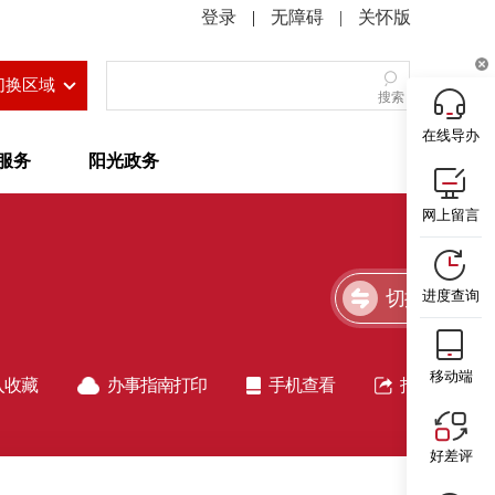
|
无障碍
|
关怀版
切换区域
搜索
在线导办
服务
阳光政务
网上留言
切换简洁版
进度查询
移动端
入收藏
办事指南打印
手机查看
指南分享
好差评