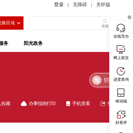
|
无障碍
|
关怀版
切换区域
搜索
在线导办
服务
阳光政务
网上留言
切换简洁版
进度查询
移动端
入收藏
办事指南打印
手机查看
指南分享
好差评