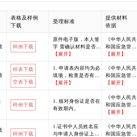
表格及样例
提供材料
受理标准
下载
依据
原件电子版，本人签
《中华人民共
质
样例下载
字 需确认材料是否按
和国应急管理
照办事指南中所列格
【展开】
部公告》（20
【展开】
式递交
18年第12号
1. 申请表内容均为必
《中华人民共
样表下载
质
填项，检查是否有遗
和国应急管理
空表下载
漏； 2. 检查申请表
【展开】
部公告》（20
【展开】
填写内容是否存在文
18年第12号
字错误； 3. 核对申
《中华人民共
；
1. 核对身份证是否在
样例下载
请人所填身份证号码
和国应急管理
有效期内。
与身份证是否一致；
部公告》（20
【展开】
4. 按申请人员本期申
18年第12号
1.证书中人员姓名应
《中华人民共
报特种作业操作资格
质
样例下载
与申请人身份证上姓
和国应急管理
申请种类填写（初