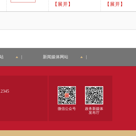
名一致； 2.证书颁发
【展开】
部公告》（20
【展开】
学、复审）； 5. 检
单位符合常识，无明
18年第12号
查申请表是否有申请
显错误； 3.证书有公
人签字（字迹清晰、
章或钢印。
可辨识）和填写日
期。
站
|
新闻媒体网站
|
345
微信公众号
政务新媒体
发布厅