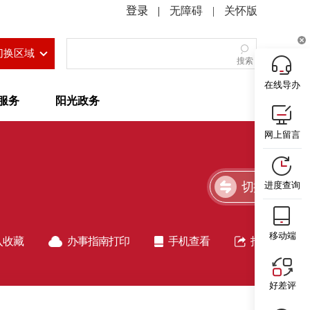
|
无障碍
|
关怀版
切换区域
搜索
在线导办
服务
阳光政务
网上留言
切换简洁版
进度查询
移动端
入收藏
办事指南打印
手机查看
指南分享
好差评