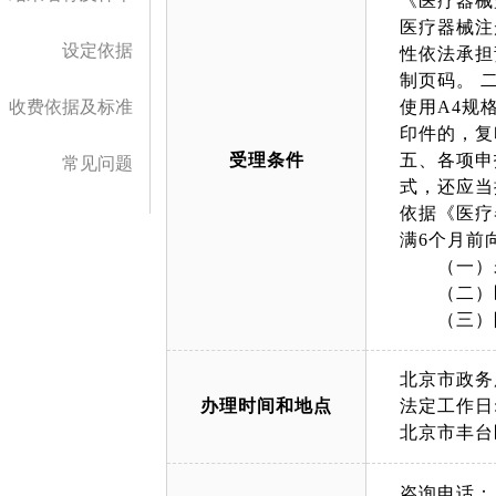
《医疗器械
医疗器械注
设定依据
性依法承担
制页码。 
收费依据及标准
使用A4规
印件的，复
受理条件
五、各项申
常见问题
式，还应
依据《医疗
满6个月前
（一）未
（二）医
（三）附
北京市政务
办理时间和地点
法定工作日: 
北京市丰台
咨询电话：