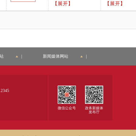
致；2、证件在有效
【展开】
册申报资料要
【展开】
中所列格式递交。
品监督管理局
6、附件7
期内；3、加盖企业
求和批准证明
2021年第122
公章；4、需确认材
文件格式的公
号）附件4、
料是否按照办事指南
告》（国家药
附件5、附件
中所列格式递交。
品监督管理局
6、附件7
2021年第122
号）附件4、
附件5、附件
站
|
新闻媒体网站
|
6、附件7
345
微信公众号
政务新媒体
发布厅