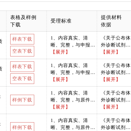
表格及样例
提供材料
受理标准
下载
依据
1、内容真实、清
《关于公布体
样表下载
质
晰、完整，与申报资
外诊断试剂注
空表下载
料一致；2、加盖企
【展开】
册申报资料要
【展开】
业公章；3、需确认
求和批准证明
1、内容真实、清
《关于公布体
材料是否按照办事指
文件格式的公
样表下载
质
晰、完整，与申报资
外诊断试剂注
南中所列格式递交。
告》（国家药
空表下载
料一致；2、加盖企
【展开】
册申报资料要
【展开】
按照填表要求填写。
品监督管理局
业公章；3、需确认
求和批准证明
2021年第122
1、内容真实、清
《关于公布体
材料是否按照办事指
文件格式的公
号）附件4、
；
样例下载
晰、完整，与原件一
外诊断试剂注
南中所列格式递交。
告》（国家药
附件5、附件
致；2、证件在有效
【展开】
册申报资料要
【展开】
按照填表要求填写。
品监督管理局
6、附件7
期内；3、加盖企业
求和批准证明
2021年第122
1、内容真实、清
《关于公布体
公章；4、需确认材
文件格式的公
号）附件4、
；
样例下载
晰、完整，与原件一
外诊断试剂注
料是否按照办事指南
告》（国家药
附件5、附件