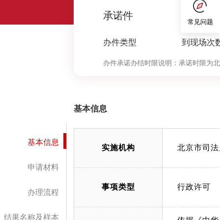
0
承诺件
常见问题
办件类型
到现场次
办件承诺办结时限说明：
承诺时限为北
定”环节的计时时限）
基本信息
基本信息
实施机构
北京市司法
申请材料
事项类型
行政许可
办理流程
结果名称及样本