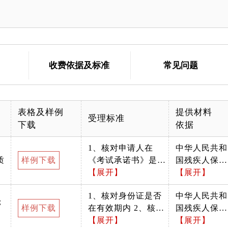
收费依据及标准
常见问题
表格及样例
提供材料
受理标准
下载
依据
1、核对申请人在
中华人民共和
质
样例下载
《考试承诺书》是否
国残疾人保障
签字或按手印 2、填
【展开】
法
【展开】
写日期必须是报名当
1、核对身份证是否
中华人民共和
年时间
；
样例下载
在有效期内 2、核对
国残疾人保障
原件与复印件是否一
【展开】
法
【展开】