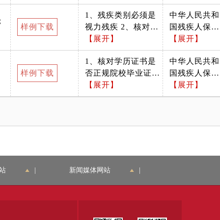
致 3、核对身份证照
1、残疾类别必须是
中华人民共和
片与申请人是否相符
；
样例下载
视力残疾 2、核对第
国残疾人保障
4、复印件是否印在
二代残疾人证是否在
【展开】
法
【展开】
同一张A4纸上
有效期内 3、核对原
1、核对学历证书是
中华人民共和
件与复印件是否一致
样例下载
否正规院校毕业证书
国残疾人保障
4、核对第二代残疾
2、核对学历证书真
【展开】
法
【展开】
人证照片与申请人是
伪，与校方沟通或在
否相符 5、核对第二
学信网查询 3、核对
代残疾人证真伪，中
学历证书原件与复印
国残疾人服务网查询
件是否一致 4、核对
学历证书照片与申请
人是否相符 5、核对
学历专业是否与盲人
站
|
新闻媒体网站
|
按摩相关专业 6、未
经国家教委批准的任
何其它办学机构不得
举办高等学历教育,不