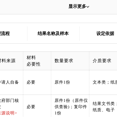
显示更多
理流程
结果名称及样本
设定依据
材料
材料来源
数量要求
介质要求
必要性
申请人自备
必要
原件1份
文本类；纸
政府部门核
原件1份（原件仅
结果文书类
发
必要
供查验)；复印件
纸质、电子
来源说明>
1份