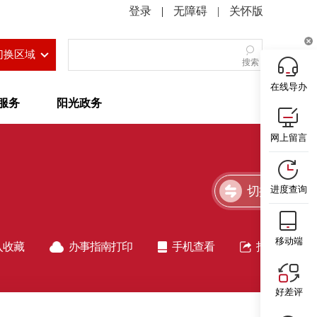
|
无障碍
|
关怀版
切换区域
搜索
在线导办
服务
阳光政务
网上留言
切换简洁版
进度查询
移动端
入收藏
办事指南打印
手机查看
指南分享
好差评