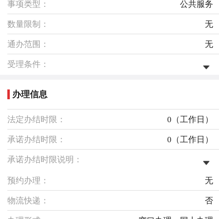
事项类型：
公共服务
数量限制：
无
通办范围：
无
受理条件：
1、《北京住房公积金缴存管理办法》第十六条：“职工
姓名、身份证号等个人登记信息发生变更的，应持相关
证明材料办理变更登记。” 2、表内仅填写变更后的信息
办理信息
项，填写内容是否完整，没有发生变更的信息项可不填
写； 3、核对表内填写的身份信息与身份证（军官证、护
法定办结时限：
0（工作日）
照等）是否一致； 4、个人办理姓名、身份证号变更时需
加盖单位公章。单位印章是否与申请人所在单位名称一
承诺办结时限：
0（工作日）
致
承诺办结时限说明：
即办件（承诺时限为办理流程中“审查与决定”环节的计
时时限）
预约办理：
无
物流快递：
否