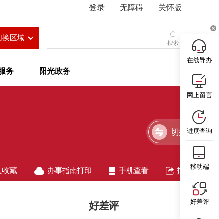
|
无障碍
|
关怀版
切换区域
搜索
在线导办
服务
阳光政务
网上留言
切换简洁版
进度查询
移动端
入收藏
办事指南打印
手机查看
指南分享
好差评
好差评