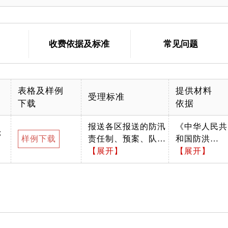
收费依据及标准
常见问题
表格及样例
提供材料
受理标准
下载
依据
报送各区报送的防汛
《中华人民共
；
样例下载
责任制、预案、队伍
和国防洪
物资、隐患排查整改
【展开】
法》、《中华
【展开】
等材料
人民共和国突
发事件应对
法》、《北京
市防汛应急预
案》