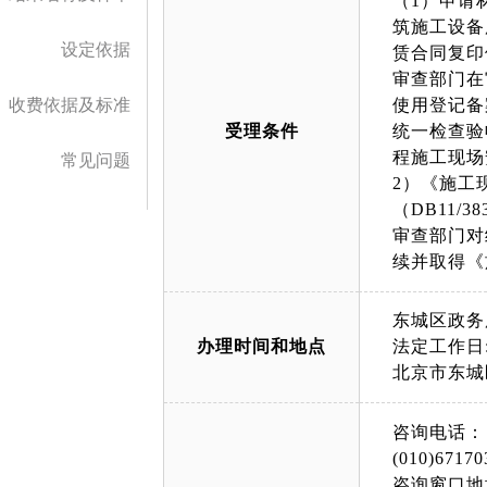
（1）申请
筑施工设备
设定依据
赁合同复印
审查部门在
收费依据及标准
使用登记备
受理条件
统一检查验
程施工现场安
常见问题
2）《施工
（DB11/
审查部门对
续并取得《
东城区政务
办理时间和地点
法定工作日: 上午
北京市东城
咨询电话：
(010)67170
咨询窗口地