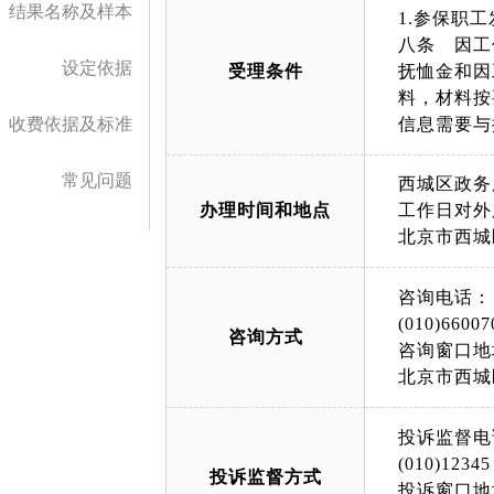
结果名称及样本
1.参保职
八条 因工
设定依据
受理条件
抚恤金和因
料，材料按
收费依据及标准
信息需要与
常见问题
西城区政务
办理时间和地点
工作日对外服务时
北京市西城
咨询电话：
(010)66007
咨询方式
咨询窗口地
北京市西城
投诉监督电
(010)12345
投诉监督方式
投诉窗口地