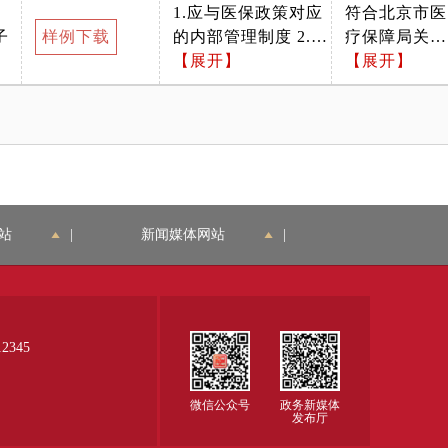
1.应与医保政策对应
符合北京市医
3、由卫生健康行政
保障定点管理
号）要求
子
样例下载
的内部管理制度 2.复
疗保障局关于
部门发放
暂行办法》的
印件应清晰完整，并
【展开】
印发《北京市
【展开】
通知（京医保
应在复印件上加盖公
医疗机构医疗
发〔2021〕3
章
保障定点管理
号）要求
暂行办法》的
通知（京医保
发〔2021〕3
号）要求
站
|
新闻媒体网站
|
345
微信公众号
政务新媒体
发布厅