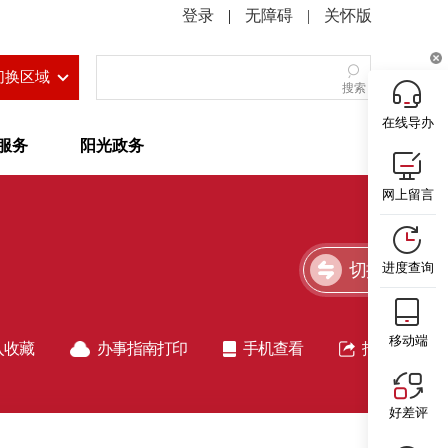
|
无障碍
|
关怀版
切换区域
搜索
在线导办
服务
阳光政务
网上留言
切换简洁版
进度查询
移动端
入收藏
办事指南打印
手机查看
指南分享
好差评