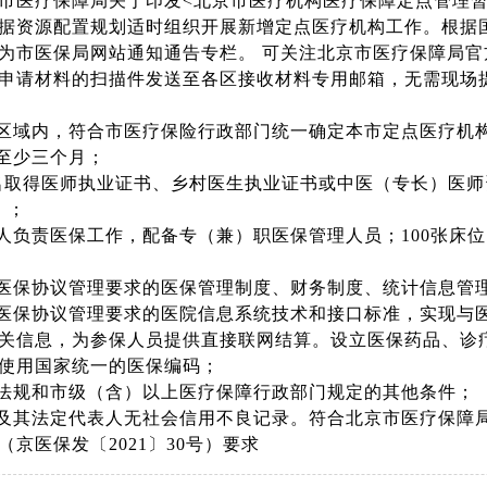
市医疗保障局关于印发<北京市医疗机构医疗保障定点管理暂行
据资源配置规划适时组织开展新增定点医疗机构工作。根据
为市医保局网站通知通告专栏。 可关注北京市医疗保障局
申请材料的扫描件发送至各区接收材料专用邮箱，无需现场
政区域内，符合市医疗保险行政部门统一确定本市定点医疗机
营至少三个月；
1名取得医师执业证书、乡村医生执业证书或中医（专长）医
；；
责人负责医保工作，配备专（兼）职医保管理人员；100张
合医保协议管理要求的医保管理制度、财务制度、统计信息管
合医保协议管理要求的医院信息系统技术和接口标准，实现与
关信息，为参保人员提供直接联网结算。设立医保药品、诊
使用国家统一的医保编码；
律法规和市级（含）以上医疗保障行政部门规定的其他条件；
构及其法定代表人无社会信用不良记录。符合北京市医疗保障
（京医保发〔2021〕30号）要求