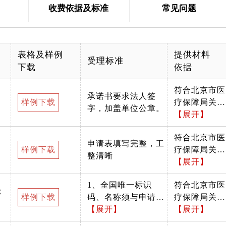
收费依据及标准
常见问题
表格及样例
提供材料
受理标准
下载
依据
符合北京市医
承诺书要求法人签
样例下载
疗保障局关于
字，加盖单位公章。
印发《北京市
【展开】
医疗机构医疗
符合北京市医
保障定点管理
申请表填写完整，工
样例下载
疗保障局关于
暂行办法》的
整清晰
印发《北京市
【展开】
通知（京医保
医疗机构医疗
发〔2021〕3
1、全国唯一标识
符合北京市医
保障定点管理
号）要求
；
样例下载
码、名称须与申请单
疗保障局关于
暂行办法》的
位信息一致 2、证件
【展开】
印发《北京市
【展开】
通知（京医保
需在有效期范围内
医疗机构医疗
发〔2021〕3