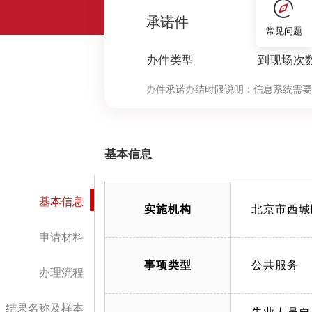
0
承诺件
常见问题
办件类型
到现场次
办件承诺办结时限说明：
信息系统需要
比对结果于次日反馈各个社保所。（承
基本信息
基本信息
实施机构
北京市西城
申请材料
事项类型
公共服务
办理流程
结果名称及样本