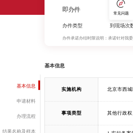
0
即办件
常见问题
办件类型
到现场次
办件承诺办结时限说明：
承诺针对我委
决定环节办理时限按照本市压减政务服
中“审查与决定”环节的计时时限）
基本信息
基本信息
实施机构
北京市西城
申请材料
事项类型
其他行政权
办理流程
结果名称及样本