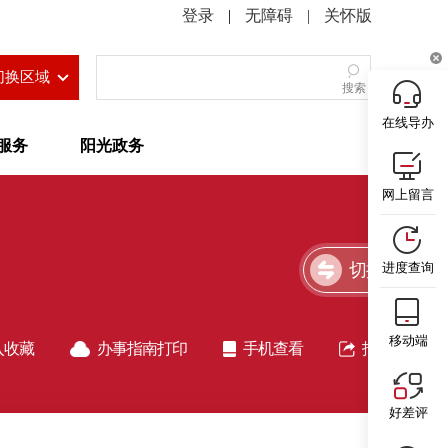
|
无障碍
|
关怀版
切换区域
搜索
在线导办
服务
阳光政务
网上留言
切换简洁版
进度查询
移动端
入收藏
办事指南打印
手机查看
指南分享
好差评