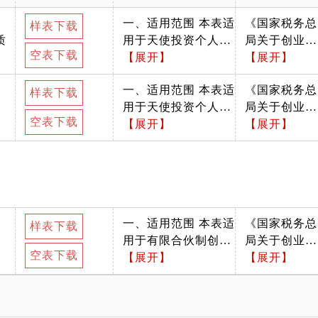
一、适用范围 本表适
《国家税务总
样表下载
质
用于天使投资个人投
局关于创业投
空表下载
资境内种子期、初创
【展开】
资企业和天使
【展开】
期科技型企业（以下
投资个人税收
一、适用范围 本表适
《国家税务总
简称“初创科技型企
政策有关问题
样表下载
用于天使投资个人投
局关于创业投
业”），享受投资抵
的公 告》（
空表下载
资境内种子期、初创
【展开】
资企业和天使
【展开】
扣税收优惠时，向主
家税务总局公
期科技型企业（以下
投资个人税收
管税务机关报告有关
告2018 年第4
简称“初创科技型企
政策有关问题
情况并办理投资抵扣
3 号）第二条
业”），就符合投资
的公 告》（
手续。 二、报送期限
第二款
抵扣税收优惠条件的
家税务总局公
天使投资个人应于股
投资，向主管税务机
告2018 年第4
权转让次月15日内或
一、适用范围 本表适
《国家税务总
样表下载
关办理投资情况备
3 号）第二条
在限售股转让清算
用于有限合伙制创业
局关于创业投
案。 二、报送期限
第二款
时，向主管税务机关
空表下载
投资企业（以下简
【展开】
资企业和天使
【展开】
初创科技型企业、天
报送本表。 三、表内
称“合伙创投企业”）
投资个人税收
使投资个人应共同于
各栏 （一）天使投资
投资境内种子期、初
政策有关问题
满足投资抵扣税收优
个人基本情况 1.姓
创期科技型企业（以
的公 告》（
惠条件次月15日内，
名：填写天使投资个