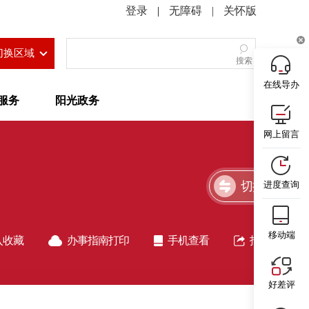
|
无障碍
|
关怀版
切换区域
搜索
在线导办
服务
阳光政务
网上留言
切换简洁版
进度查询
移动端
入收藏
办事指南打印
手机查看
指南分享
好差评