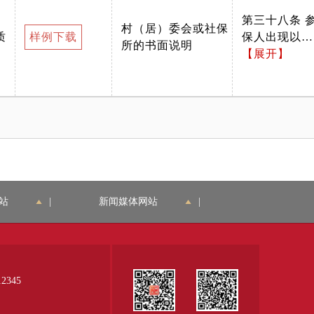
养老保险办法的通
定继承人或指
第三十八条 参
村（居）委会或社保
知》京政发〔2008〕
定受益人。
质
样例下载
保人出现以下
所的书面说明
49号） 指定受益人
（来源：《关
情形之一的应
【展开】
或法定继承人或参保
于印发北京市
当进行注销登
人本人的中华人民共
城乡居民养老
记，终止其城
和国居民身份证，核
保险办法的通
乡居民基本养
验证件，有效期内，
知》京政发
老保险关系：
证件清晰。
〔2008〕49
死亡、丧失国
号）
籍或已享受企
业职工养老保
险待遇、工亡
站
|
新闻媒体网站
|
人员供养直系
亲属抚恤金、
建设征地超转
人员生活补贴
（领取个人账
345
户养老金的除
外）等其他基