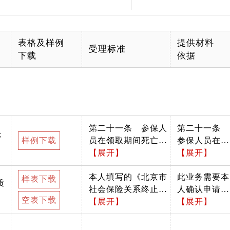
表格及样例
提供材料
受理标准
下载
依据
第二十一条 参保人
第二十一条
；
样例下载
员在领取期间死亡
参保人员在领
的，死亡的次月停止
【展开】
取期间死亡
【展开】
享受养老待遇，其个
的，死亡的次
本人填写的《北京市
此业务需要本
人账户资金的剩余部
月停止享受养
样表下载
质
社会保险关系终止
人确认申请信
分，一次性退给其法
老待遇，其个
空表下载
（结算）类业务申请
【展开】
息。
【展开】
定继承人或指定受益
人账户资金的
表》，应确认信息无
人。 （来源：《关于
剩余部分，一
误后签字。
印发北京市城乡居民
次性退给其法