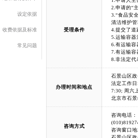
1.申请人
2.申请的
设定依据
3.“食品
清洁维护管
收费依据及标准
受理条件
4.提交了
5.运输容
6.有运输
常见问题
7.有运输
8.非法定
石景山区政
法定工作日: 上午
办理时间和地点
7:30; 周六上午
北京市石景
咨询电话：
(010)81927
咨询方式
咨询窗口地
石景山区政