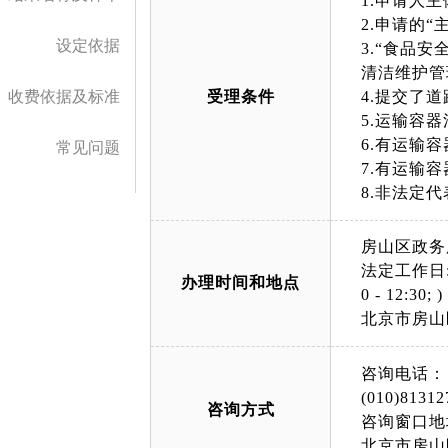
1.申请人
2.申请的
设定依据
3.“食品
清洁维护管
收费依据及标准
受理条件
4.提交了
5.运输容
6.有运输
常见问题
7.有运输
8.非法定
房山区政务
法定工作日: 上午
办理时间和地点
0 - 12:30; )
北京市房山区
咨询电话：
(010)81312
咨询方式
咨询窗口地
北京市房山