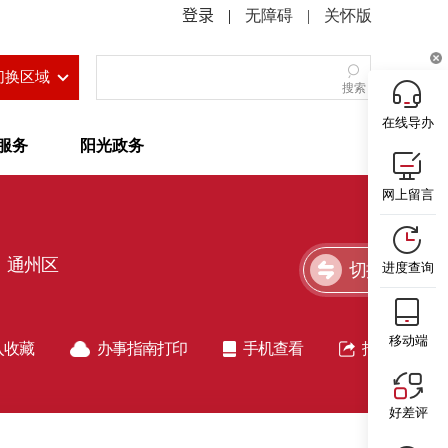
|
无障碍
|
关怀版
切换区域
搜索
在线导办
服务
阳光政务
网上留言
通州区
切换简洁版
进度查询
移动端
入收藏
办事指南打印
手机查看
指南分享
好差评