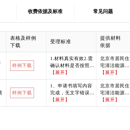
收费依据及标准
常见问题
表格及样例
提供材料
受理标准
下载
依据
1.材料真实有效2.需
北京市居民住
；
样例下载
确认材料是否按照办
宅清洁能源分
事指南中所列格式递
【展开】
户自采暖补贴
【展开】
交
暂行办法
1、申请书填写内容
北京市居民住
质
样例下载
完成，无文字错误，
宅清洁能源分
无修改痕迹； 2、本
【展开】
户自采暖补贴
【展开】
人姓名、身份证号应
暂行办法
与身份证上的信息一
致，身份证号应为18
为数字； 3、现居住