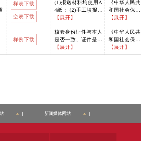
(1)报送材料均使用A
《中华人民共
样表下载
质
4纸； (2)手工填报应
和国社会保险
空表下载
使用黑色签字笔填
【展开】
法》第十六条
【展开】
写，报表上单位经办
第一款：参加
核验身份证件与本人
《中华人民共
人等签名字体应清晰
基本养老保险
；
样例下载
是否一致、证件是否
和国社会保险
工整； (3)申报材料
的个人，达到
在有效期内
【展开】
法》第十六条
【展开】
所填写内容应准确无
法定退休年龄
第一款：参加
误，内容无遗漏；
时累计缴费满
基本养老保险
(4)报表应加盖用人单
十五年的，按
的个人，达到
位公章, 盖章应清
月领取基本养
法定退休年龄
晰、端正；需确认材
老金。
时累计缴费满
料是否按照办事指南
十五年的，按
中所列格式递交。
月领取基本养
老金。
站
|
新闻媒体网站
|