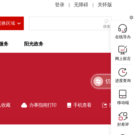
|
无障碍
|
关怀版
切换区域
搜索
在线导办
服务
阳光政务
网上留言
切换简洁版
进度查询
移动端
入收藏
办事指南打印
手机查看
指南分享
好差评