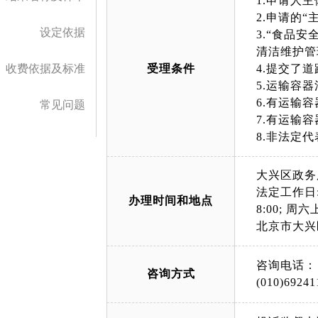
1.申请人
2.申请的
设定依据
3.“食品
清洁维护管
收费依据及标准
受理条件
4.提交了
5.运输容
6.有运输
常见问题
7.有运输
8.非法定
大兴区政务
法定工作日: 上午
办理时间和地点
8:00; 周六上午
北京市大兴
咨询电话：
咨询方式
(010)69241