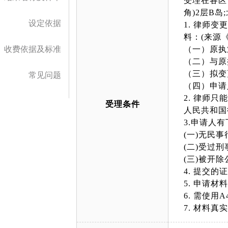
受理在各区
角)2层B
设定依据
1. 律师
料：(来源
收费依据及标准
（一）原执
（二）与原
（三）拟变
常见问题
（四）申请
2. 律师
受理条件
人民共和国
3.申请人
(一)无民
(二)受过
(三)被开
4. 提交
5. 申请
6. 需使
7. 材料