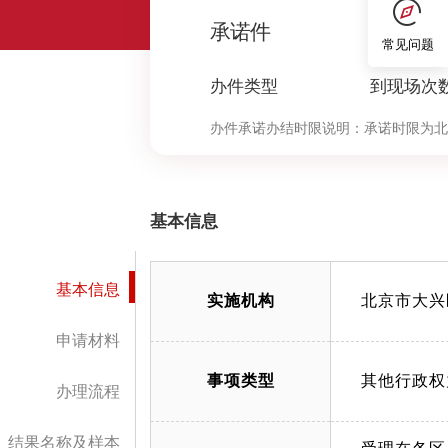
0
承诺件
常见问题
办件类型
到现场次
办件承诺办结时限说明：
承诺时限为北
定”环节的计时时限）
基本信息
基本信息
实施机构
北京市大兴
申请材料
事项类型
其他行政权
办理流程
结果名称及样本