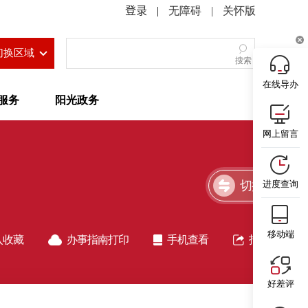
|
无障碍
|
关怀版
切换区域
搜索
在线导办
服务
阳光政务
网上留言
切换简洁版
进度查询
移动端
入收藏
办事指南打印
手机查看
指南分享
好差评