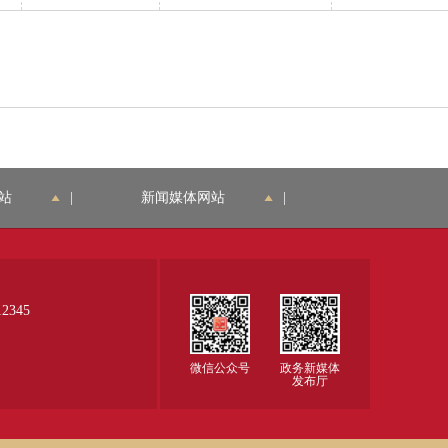
名、号码等信息与本
老保险的个
人实际情况完全相
人，年满60周
符。 2.人证一致：身
岁、累计缴费
份证件确为本人所
满15年，且未
有。 3.有效期合规：
领取国家规定
身份证件在法定有效
的基本养老保
期内。
障待遇的，可
以按月领取城
站
|
新闻媒体网站
|
乡居民养老保
险待遇。 （
源：《国务院
关于建立统一
的城乡居民基
345
本养老保险制
度的意见》国
微信公众号
政务新媒体
发〔2014〕8
发布厅
号第七条） 
证提交的是参
保人本人的居