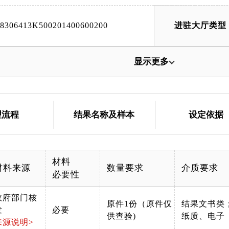
18306413K500201400600200
进驻大厅类型
显示更多
理流程
结果名称及样本
设定依据
材料
材料来源
数量要求
介质要求
必要性
政府部门核
原件1份（原件仅
结果文书类
发
必要
供查验)
纸质、电子
来源说明>