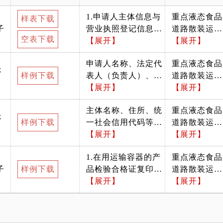
1.申请人主体信息与
重点液态食品
样表下载
子
营业执照登记信息一
道路散装运输
空表下载
致； 2.申请的“主要
【展开】
准运管理办法
【展开】
运输品种”及名称应
申请人名称、法定代
重点液态食品
当在《重点液态食品
；
样例下载
表人（负责人）、统
道路散装运输
目录》范围之内；
一社会信用代码、住
【展开】
准运管理办法
【展开】
3.“食品安全管理制度
所等填写内容应当与
清单”至少应包括“运
主体名称、住所、统
重点液态食品
营业执照一致
输过程管理制度、作
；
样例下载
一社会信用代码等与
道路散装运输
业人员及专职或者兼
营业执照登记信息一
【展开】
准运管理办法
【展开】
职食品安全管理人员
致，经营许可在有效
培训考核制度、运输
1.在用运输容器的产
重点液态食品
期内。具有“货物专
容器清洁维护管理制
子
样例下载
品检验合格证复印件
道路散装运输
用运输（罐式）”的
度、文件记录管理制
应与容器清单一一对
【展开】
准运管理办法
【展开】
经营范围。
度”； 4.提交了道路
应。没有保存产品检
运输经营许可证复印
验合格证的，可由容
件，且主体信息与营
器生产企业提供材质
业执照一致； 5.运输