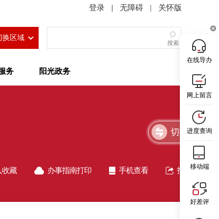
|
无障碍
|
关怀版
切换区域
搜索
在线导办
服务
阳光政务
网上留言
切换简洁版
进度查询
移动端
入收藏
办事指南打印
手机查看
指南分享
好差评