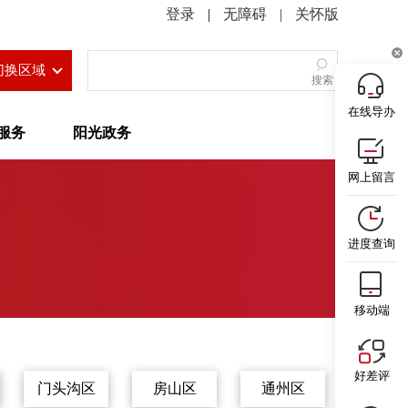
|
无障碍
|
关怀版
切换区域
搜索
在线导办
服务
阳光政务
网上留言
进度查询
移动端
好差评
门头沟区
房山区
通州区