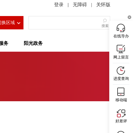
|
无障碍
|
关怀版
切换区域
搜索
在线导办
服务
阳光政务
网上留言
进度查询
移动端
好差评