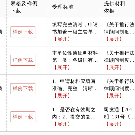
表格及样例
提供材料
受理标准
下载
依据
填写完整清晰，申请
《关于推行法
质
样例下载
书加盖一级主管单位
律顾问制度和
和本单位公章。提
【展开】
公职律师公司
【展开】
示：中央在京企业的
律师制度的意
本单位性质证明材料
《关于推行法
上级监管机构为一级
见》 中国共
样例下载
第一类：各级国有企
律顾问制度和
央企，网申信息及本
党中央委员会
业 （一）申请单位为
【展开】
公职律师公司
【展开】
申请书均应填写一级
办公厅 中办发
一级中央企业在京
律师制度的意
央企单位名称并加盖
[2016]30号
1、申请材料应填写
《关于推行法
（分/子）公司的，应
见》 中国共
一级央企公（印）
（二）坚持分
质
样例下载
准确、完整、清晰，
律顾问制度和
当提交一级央企属性
党中央委员会
章；市属区属国企应
类规范实施。
内容无遗漏，无涂
【展开】
公职律师公司
【展开】
证明：国务院国资委
办公厅 中办发
盖设立单位公（印）
从实际出发，
改。 2、A4纸打印
律师制度的意
名录、中央各部委
[2016]30号
章或由国资委盖章。
在党政机关、
1、是否在有效期之
司发通【201
后，加盖公章与申请
见》 中国共
（及同级别单位）对
（二）坚持分
人民团体、国
；
样例下载
内；2、提交的复印
8】131号《
单位一致，印盖清
党中央委员会
央企的设立批准文件
类规范实施。
有企事业单位
件与原件是否一致。
【展开】
司律师管理办
【展开】
晰。 3、加盖公章后
办公厅 中办发
或其他证明材料【择
从实际出发，
分类推行法律
法》
以PDF格式扫描上
[2016]30号
一，国资委名录请标
在党政机关、
顾问制度和公