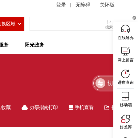
|
无障碍
|
关怀版
切换区域
搜索
在线导办
服务
阳光政务
网上留言
切换简洁版
进度查询
移动端
入收藏
办事指南打印
手机查看
指南分享
好差评