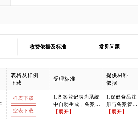
收费依据及标准
常见问题
表格及样例
提供材料
受理标准
下载
依据
1.备案登记表为系统
1.保健食品注
样表下载
子
中自动生成，备案人
册与备案管理
空表下载
打印，法人签字、盖
【展开】
办法;2.保健
【展开】
章后再次上传系统。
品备案工作指
2.备案人信息应当与
南（试行）
营业执照相关信息一