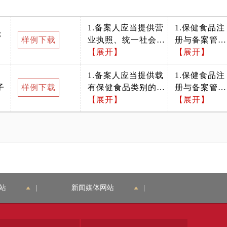
致。3.备案产品信息
应当前后一致。4.需
1.备案人应当提供营
1.保健食品注
确认材料是否按照办
；
样例下载
业执照、统一社会信
册与备案管理
事指南中所列格式递
用代码/组织机构代码
【展开】
办法;2.保健
【展开】
交。
等符合法律规定的法
品备案工作指
1.备案人应当提供载
1.保健食品注
人组织证明文件扫描
南（试行）
子
样例下载
有保健食品类别的生
册与备案管理
件。2.需确认材料是
产许可证明文件扫描
【展开】
办法;2.保健
【展开】
否按照办事指南中所
件，原注册人没有载
品备案工作指
列格式递交。
有保健食品类别的生
南（试行）
产许可证明文件的，
可免于提供。2.需确
认材料是否按照办事
指南中所列格式递
交。
站
|
新闻媒体网站
|