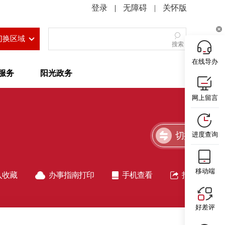
|
无障碍
|
关怀版
切换区域
搜索
在线导办
服务
阳光政务
网上留言
切换简洁版
进度查询
移动端
入收藏
办事指南打印
手机查看
指南分享
好差评