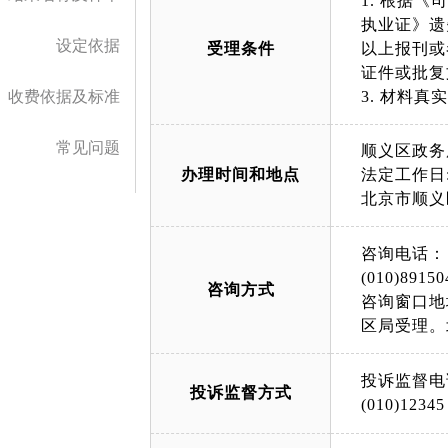
1. 根据
执业证》遗
设定依据
受理条件
以上报刊或
证件或批复
收费依据及标准
3. 材料
常见问题
顺义区政务
办理时间和地点
法定工作日: 上午
北京市顺义
咨询电话：
(010)89150
咨询方式
咨询窗口地
区局受理。
投诉监督电
投诉监督方式
(010)12345