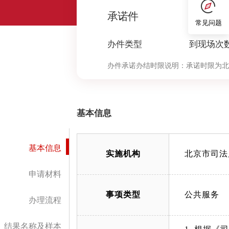
0
承诺件
常见问题
办件类型
到现场次
办件承诺办结时限说明：
承诺时限为北
定”环节的计时时限）
基本信息
基本信息
实施机构
北京市司法
申请材料
事项类型
公共服务
办理流程
结果名称及样本