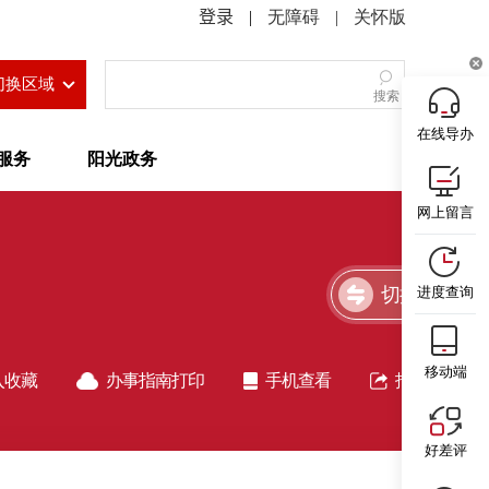
|
无障碍
|
关怀版
切换区域
搜索
在线导办
服务
阳光政务
网上留言
切换简洁版
进度查询
移动端
入收藏
办事指南打印
手机查看
指南分享
好差评