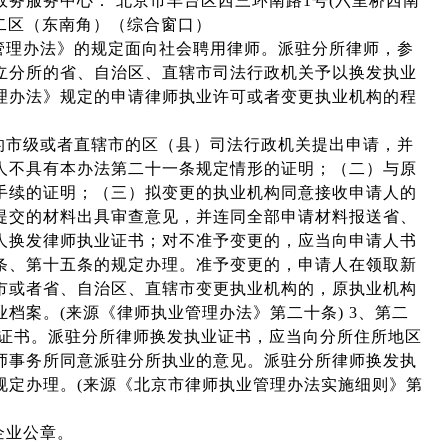
务服务中心： 北京市丰台区西三环南路1号(六里桥西南
号二区（东南角）（综合窗口）
管理办法》的规定面向社会聘用律师。派驻分所律师，参
立分所的省、自治区、直辖市司法行政机关予以换发执业
理办法》规定的申请律师执业许可或者变更执业机构的程
的市级或者直辖市的区（县）司法行政机关提出申请，并
人不具有本办法第二十一条规定情形的证明；（二）与原
手续的证明；（三）拟变更的执业机构同意接收申请人的
提交的材料出具审查意见，并连同全部申请材料报送省、
人换发律师执业证书；对不准予变更的，应当向申请人书
条、第十五条的规定办理。准予变更的，申请人在领取新
市或者省、自治区、直辖市变更执业机构的，原执业机构
档案。(来源《律师执业管理办法》第二十条) 3、第二
业证书。派驻分所律师换发执业证书，应当向分所住所地区
师事务所同意派驻分所执业的意见。派驻分所律师换发执
规定办理。(来源《北京市律师执业管理办法实施细则》第
企业公章。