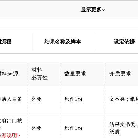
显示更多
理流程
结果名称及样本
设定依据
材料
材料来源
数量要求
介质要求
必要性
申请人自备
必要
原件1份
文本类；纸
政府部门核
结果文书类
发
必要
原件1份
纸质
来源说明>