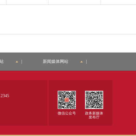
效，律师执业证最近
致，印盖清晰。 3、
一年的年度考核结果
加盖公章后以PDF格
为通过。 3、原件以
式扫描上传，扫描需
PDF格式扫描上传，
清晰完整，与原件一
扫描需清晰完整，与
致。 2、纸质/电子
原件一致。 4、纸质/
版，原件/1份，扫描
电子版，原件/1份，
件/1份。 3、该材料
扫描件/1份。 5、原
已按照样例固定模板
站
|
新闻媒体网站
|
件由司法部门出具，
填写。 4、申请人自
扫描件申请人自备
备。
345
微信公众号
政务新媒体
发布厅