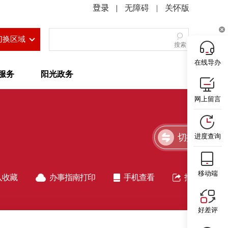
|
无障碍
|
关怀版
切换区域
搜索
在线导办
服务
阳光政务
网上留言
切换简洁版
进度查询
移动端
入收藏
办事指南打印
手机查看
指南分享
好差评