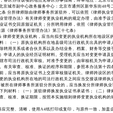
，各区办理该项的地点见各区办事指南；终审地点：北京市政
岛;北京城市副中心政务服务中心：北京市通州区新华东街48
七条 分所律师除由律师事务所派驻外，可以依照《律师执业
业管理办法》有关律师变更执业机构的规定办理，由准予设
业证书交回原颁证机关；分所聘用律师，依照《律师执业管
来源《律师事务所管理办法》第三十七条)
条 律师变更执业机构，应当向拟变更的执业机构所在地设区
料：（一）原执业机构所在地县级司法行政机关出具的申请
除聘用关系或者合伙关系以及办结业务、档案、财务等交接
）申请人的执业经历证明材料。受理机关应当对变更申请及
辖市司法行政机关审核。对准予变更的，由审核机关为申请
。有关审查、核准、换证的程序和期限，参照本办法第十四
前，应当将原执业证书上交原审核颁证机关。律师跨设区的
更的执业机构所在地的司法行政机关之间应当交接该律师执业
师被所在律师事务所派驻分所执业的，应当换发分所律师执
下列材料：（一）派驻律师换发执业证书承诺书；（二）律
查、核准、换证期限，按照本实施细则律师变更执业机构的
料应完整、清晰，使用A4纸打印或复印，与原件一致，加盖