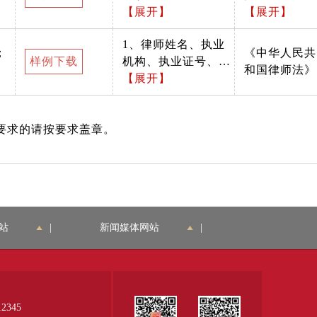
字错误。律师姓名、
【展开】
实施细则》第
【展开】
律师事务所名称、执
二十一条 律
1、律师姓名、执业
业证书号、身份证号
被所在律师事
；
《中华人民共
样例下载
机构、执业证号、身
与律师执业证一致。
务所派驻分所
和国律师法》
份证号须与申请信息
【展开】
2、A4纸打印后，加
执业的，应当
一致。 2、证件真实
盖公章与律师执业证
换发分所律师
有效，律师执业证最
一致，印盖清晰。
执业证书。派
要求的请按要求盖章。
近一年的年度考核结
3、加盖公章后以PD
驻分所律师换
果为通过。 3、原件
F格式扫描上传，扫
发执业证书，
以PDF格式扫描上
描需清晰完整，与原
应当向分所住
传，扫描需清晰完
件一致。 2、纸质/电
所地区司法局
整，与原件一致。
子版，原件/1份，扫
提交下列材
4、纸质/电子版，原
描件/1份。 3、该材
料：（一）派
站
|
新闻媒体网站
|
件/1份，扫描件/1
料已按照样例固定模
驻律师换发执
份。 5、原件由司法
板填写。 4、申请人
业证书承诺
部门出具，扫描件申
自备。
书；（二）律
请人自备
师事务所同意
派驻分所执业
345