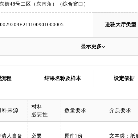
东街48号二区（东南角）（综合窗口）
00029209E211100901000005
进驻大厅类型
显示更多
理流程
结果名称及样本
设定依据
材料
材料来源
数量要求
介质要求
必要性
申请人自备
必要
原件1份
文本类；纸