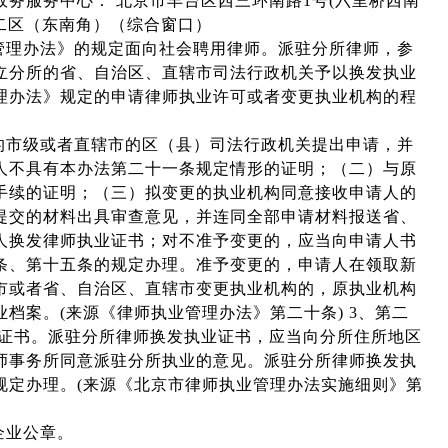
务服务中心： 北京市丰台区西三环南路1号(六里桥西南
号二区（东南角）（综合窗口）
管理办法》的规定面向社会聘用律师。派驻分所律师，参
立分所的省、自治区、直辖市司法行政机关予以换发执业
理办法》规定的申请律师执业许可或者变更执业机构的程
的市级或者直辖市的区（县）司法行政机关提出申请，并
人不具有本办法第二十一条规定情形的证明；（二）与原
手续的证明；（三）拟变更的执业机构同意接收申请人的
提交的材料出具审查意见，并连同全部申请材料报送省、
人换发律师执业证书；对不准予变更的，应当向申请人书
条、第十五条的规定办理。准予变更的，申请人在领取新
市或者省、自治区、直辖市变更执业机构的，原执业机构
档案。(来源《律师执业管理办法》第二十条) 3、第二
业证书。派驻分所律师换发执业证书，应当向分所住所地区
师事务所同意派驻分所执业的意见。派驻分所律师换发执
规定办理。(来源《北京市律师执业管理办法实施细则》第
企业公章。