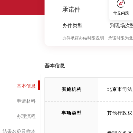
0
承诺件
常见问题
办件类型
到现场次
办件承诺办结时限说明：
承诺时限为北
定”环节的计时时限）
基本信息
基本信息
实施机构
北京市司法
申请材料
事项类型
其他行政权
办理流程
结果名称及样本